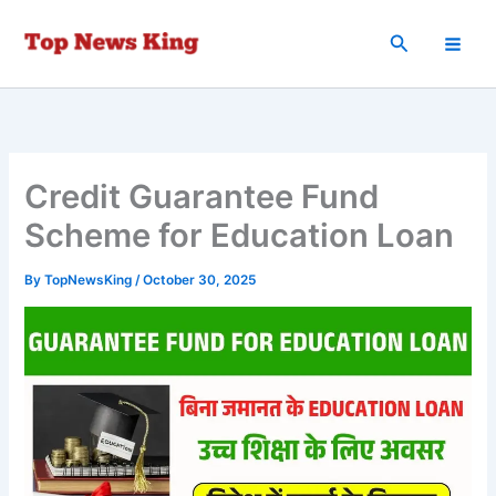
Skip
to
Search
content
Credit Guarantee Fund
Scheme for Education Loan
By
TopNewsKing
/
October 30, 2025