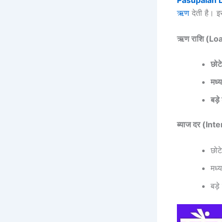
Pasupalan 
ऋण
देती है। 
ऋण राशि (L
छोट
मध्
बड़े
ब्याज दर (Int
छोट
मध्
बड़