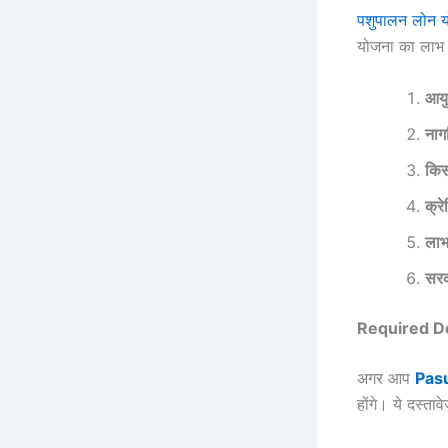
पशुपालन लोन 
योजना का लाभ 
आयु
नाग
किस
क्र
लाभा
सरक
Required Do
अगर आप
Pas
होंगे। ये दस्तावे