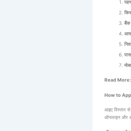
पहच
किस
बैं
आय 
निव
पास
मोब
Read More
How to Apply
आइए विस्तार से
ऑनलाइन और ऑफल