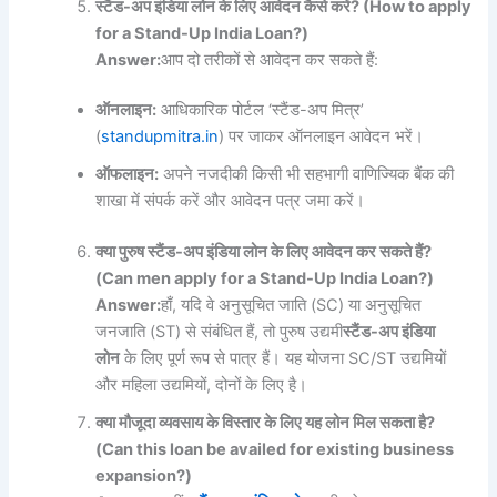
स्टैंड-
अप
इंडिया
लोन
के
लिए
आवेदन
कैसे
करें? (How to apply
for a Stand-Up India Loan?)
Answer:
आप दो तरीकों से आवेदन कर सकते हैं:
ऑनलाइन:
आधिकारिक पोर्टल ‘स्टैंड-अप मित्र’
(
standupmitra.in
) पर जाकर ऑनलाइन आवेदन भरें।
ऑफलाइन:
अपने नजदीकी किसी भी सहभागी वाणिज्यिक बैंक की
शाखा में संपर्क करें और आवेदन पत्र जमा करें।
क्या
पुरुष
स्टैंड-
अप
इंडिया
लोन
के
लिए
आवेदन
कर
सकते
हैं?
(Can men apply for a Stand-Up India Loan?)
Answer:
हाँ, यदि वे अनुसूचित जाति (SC) या अनुसूचित
जनजाति (ST) से संबंधित हैं, तो पुरुष उद्यमी
स्टैंड-
अप
इंडिया
लोन
के लिए पूर्ण रूप से पात्र हैं। यह योजना SC/ST उद्यमियों
और महिला उद्यमियों, दोनों के लिए है।
क्या
मौजूदा
व्यवसाय
के
विस्तार
के
लिए
यह
लोन
मिल
सकता
है?
(Can this loan be availed for existing business
expansion?)