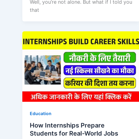
Well, you’re not alone. But what if I told you
that
Education
How Internships Prepare
Students for Real-World Jobs