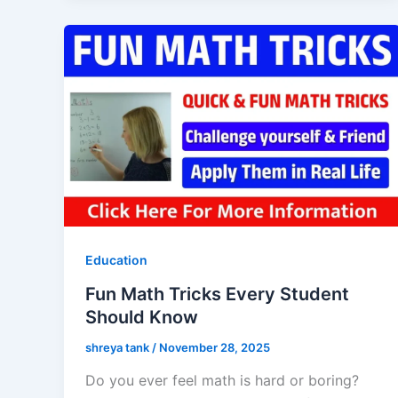
Education
Fun Math Tricks Every Student
Should Know
shreya tank
/
November 28, 2025
Do you ever feel math is hard or boring?