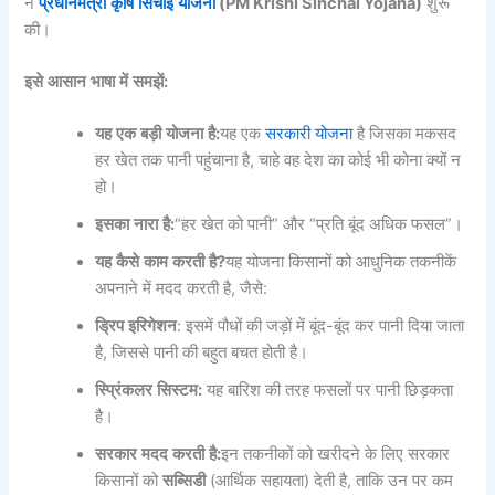
ने
प्रधानमंत्री
कृषि
सिंचाई
योजना
(PM Krishi Sinchai Yojana)
शुरू
की।
इसे
आसान
भाषा
में
समझें
:
यह
एक
बड़ी
योजना
है
:
यह एक
सरकारी योजना
है जिसका मकसद
हर खेत तक पानी पहुंचाना है, चाहे वह देश का कोई भी कोना क्यों न
हो।
इसका
नारा
है
:
“हर खेत को पानी” और “प्रति बूंद अधिक फसल”।
यह
कैसे
काम
करती
है
?
यह योजना किसानों को आधुनिक तकनीकें
अपनाने में मदद करती है, जैसे:
ड्रिप
इरिगेशन
: इसमें पौधों की जड़ों में बूंद-बूंद कर पानी दिया जाता
है, जिससे पानी की बहुत बचत होती है।
स्प्रिंकलर
सिस्टम
:
यह बारिश की तरह फसलों पर पानी छिड़कता
है।
सरकार
मदद
करती
है
:
इन तकनीकों को खरीदने के लिए सरकार
किसानों को
सब्सिडी
(आर्थिक सहायता) देती है, ताकि उन पर कम