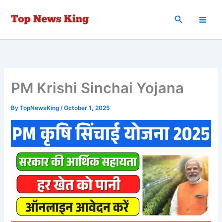
Skip
to
Search
content
PM Krishi Sinchai Yojana
By
TopNewsKing
/
October 1, 2025