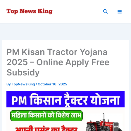
Skip
to
Search
content
PM Kisan Tractor Yojana
2025 – Online Apply Free
Subsidy
By
TopNewsKing
/
October 16, 2025