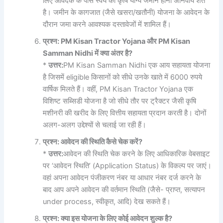
लिए आवेदक के पास स्वयं की कृषि योग्य जमीन होना अनिवार्य शर्त
है। जमीन के कागजात (जैसे खसरा/खतौनी) योजना के आवेदन के
दौरान जमा करने आवश्यक दस्तावेजों में शामिल हैं।
प्रश्न: PM Kisan Tractor Yojana
और PM Kisan
Samman Nidhi
में
क्या
अंतर
है?
*
उत्तर:
PM Kisan Samman Nidhi एक आय सहायता योजना
है जिसमें eligible किसानों को सीधे उनके खाते में 6000 रुपये
वार्षिक मिलते हैं। वहीं, PM Kisan Tractor Yojana एक
विशिष्ट सब्सिडी योजना है जो सीधे तौर पर ट्रैक्टर जैसी कृषि
मशीनरी की खरीद के लिए वित्तीय सहायता प्रदान करती है। दोनों
अलग-अलग उद्देश्यों से चलाई जा रही हैं।
प्रश्न:
आवेदन
की
स्थिति
कैसे
चेक
करें?
*
उत्तर:
आवेदन की स्थिति चेक करने के लिए आधिकारिक वेबसाइट
पर ‘आवेदन स्थिति’ (Application Status) के विकल्प पर जाएं।
वहां अपना आवेदन पंजीकरण नंबर या आधार नंबर दर्ज करने के
बाद आप अपने आवेदन की वर्तमान स्थिति (जैसे- प्राप्त, सत्यापन
under process, स्वीकृत, आदि) देख सकते हैं।
प्रश्न:
क्या
इस
योजना
के
लिए
कोई
आवेदन
शुल्क
है?