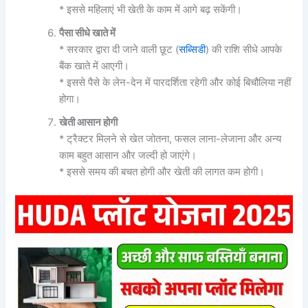
* इससे महिलाएं भी खेती के काम में आगे बढ़ सकेंगी।
पैसा
सीधे
खाते
में
* सरकार द्वारा दी जाने वाली छूट (
सब्सिडी
) की राशि सीधे आपके
बैंक खाते में आएगी।
* इससे पैसे के लेन-देन में पारदर्शिता रहेगी और कोई बिचौलिया नहीं
होगा।
खेती
आसान
होगी
* ट्रैक्टर मिलने से खेत जोतना, फसल लाना-लेजाना और अन्य
काम बहुत आसान और जल्दी हो जाएंगे।
* इससे समय की बचत होगी और खेती की लागत कम होगी।