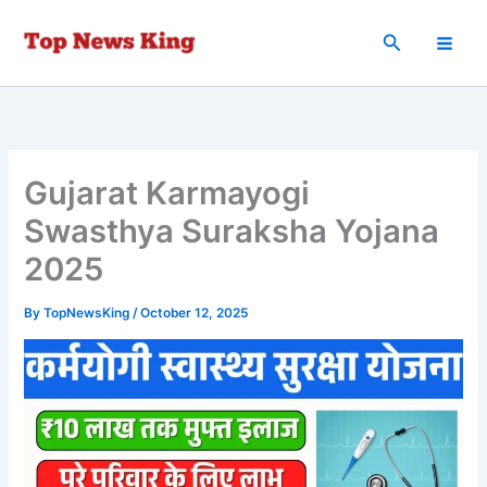
Skip
to
Search
content
Gujarat Karmayogi
Swasthya Suraksha Yojana
2025
By
TopNewsKing
/
October 12, 2025